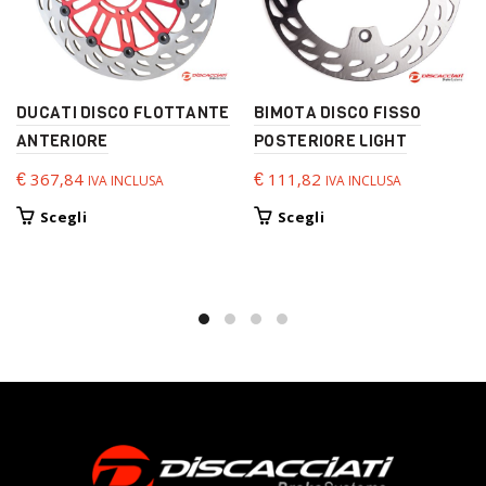
DUCATI DISCO FLOTTANTE
BIMOTA DISCO FISSO
ANTERIORE
POSTERIORE LIGHT
€
367,84
€
111,82
IVA INCLUSA
IVA INCLUSA
Questo
Questo
Scegli
Scegli
prodotto
prodotto
ha
ha
più
più
varianti.
varianti.
Le
Le
opzioni
opzioni
possono
possono
essere
essere
scelte
scelte
nella
nella
pagina
pagina