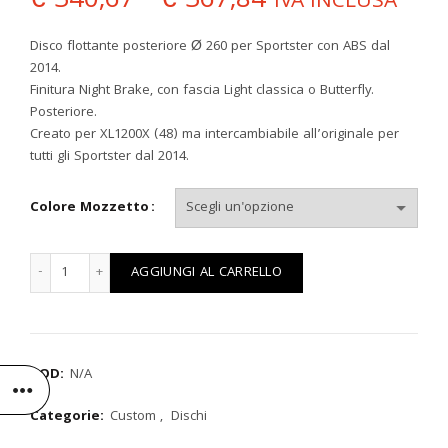
Fascia
€
340,67
-
€
367,84
IVA INCLUSA
di
Disco flottante posteriore Ø 260 per Sportster con ABS dal
2014.
prezzo:
Finitura Night Brake, con fascia Light classica o Butterfly.
Posteriore.
da
Creato per XL1200X (48) ma intercambiabile all’originale per
tutti gli Sportster dal 2014.
€ 340,67
Colore Mozzetto
a
€ 367,84
DISCO HD Ø260mm SPORTSTER '14> INTERCAMBIABILE ALL'ORI
AGGIUNGI AL CARRELLO
COD:
N/A
Categorie:
Custom
,
Dischi