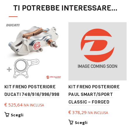
TI POTREBBE INTERESSARE…
KIT FRENO POSTERIORE
KIT FRENO POSTERIORE
DUCATI 748/916/996/998
PAUL SMART/SPORT
CLASSIC – FORGED
€
525,64
IVA INCLUSA
€
378,29
IVA INCLUSA
Questo
Scegli
prodotto
Questo
Scegli
ha
prodotto