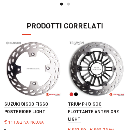
più
ha
varianti.
più
Le
varianti.
opzioni
Le
PRODOTTI CORRELATI
possono
opzioni
essere
possono
scelte
essere
nella
scelte
pagina
nella
del
pagina
prodotto
del
prodotto
SUZUKI DISCO FISSO
TRIUMPH DISCO
POSTERIORE LIGHT
FLOTTANTE ANTERIORE
LIGHT
€
111,82
IVA INCLUSA