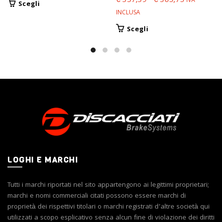
Fascia
€
357,39
-
€
365,75
IVA
Questo
Scegli
di
INCLUSA
prodotto
prezzo:
ha
Questo
Scegli
da
più
prodotto
varianti.
€ 357,39
ha
Le
a
più
opzioni
varianti.
€ 365,75
possono
Le
essere
opzioni
scelte
possono
nella
essere
pagina
scelte
del
nella
prodotto
pagina
LOGHI E MARCHI
del
prodotto
Tutti i marchi riportati nel sito appartengono ai legittimi proprietari;
marchi e nomi commerciali citati possono essere marchi di
proprietà dei rispettivi titolari o marchi registrati d’altre società qui
utilizzati a scopo esplicativo senza alcun fine di violazione dei diritti