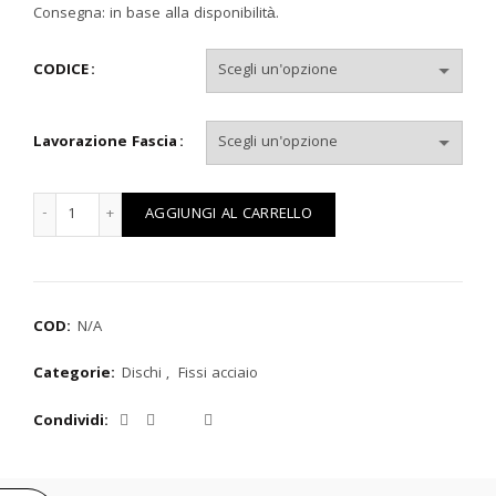
prezzo:
Consegna: in base alla disponibilità.
da
CODICE
€ 118,09
Lavorazione Fascia
a
€ 152,57
DUCATI DISCO FISSO POSTERIORE quantità
AGGIUNGI AL CARRELLO
COD:
N/A
Categorie:
Dischi
,
Fissi acciaio
Condividi