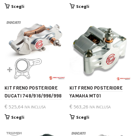
Questo
Questo
Scegli
Scegli
prodotto
prodotto
ha
ha
più
più
varianti.
varianti.
Le
Le
opzioni
opzioni
possono
possono
essere
essere
scelte
scelte
nella
nella
pagina
pagina
del
del
KIT FRENO POSTERIORE
KIT FRENO POSTERIORE
prodotto
prodotto
DUCATI 748/916/996/998
YAMAHA MT01
€
525,64
€
563,26
IVA INCLUSA
IVA INCLUSA
Questo
Questo
Scegli
Scegli
prodotto
prodotto
ha
ha