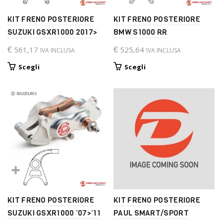
KIT FRENO POSTERIORE
KIT FRENO POSTERIORE
SUZUKI GSXR1000 2017>
BMW S1000 RR
€
561,17
€
525,64
IVA INCLUSA
IVA INCLUSA
Questo
Questo
Scegli
Scegli
prodotto
prodotto
ha
ha
più
più
varianti.
varianti.
Le
Le
opzioni
opzioni
possono
possono
essere
essere
scelte
scelte
nella
nella
pagina
pagina
del
del
KIT FRENO POSTERIORE
KIT FRENO POSTERIORE
prodotto
prodotto
SUZUKI GSXR1000 ’07>’11
PAUL SMART/SPORT