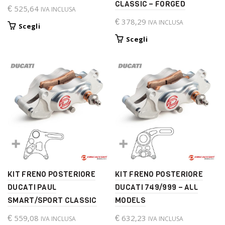
CLASSIC – FORGED
€
525,64
IVA INCLUSA
€
378,29
IVA INCLUSA
Questo
Scegli
prodotto
Questo
Scegli
ha
prodotto
più
ha
varianti.
più
Le
varianti.
opzioni
Le
possono
opzioni
essere
possono
scelte
essere
nella
scelte
pagina
nella
del
pagina
prodotto
del
KIT FRENO POSTERIORE
KIT FRENO POSTERIORE
prodotto
DUCATI PAUL
DUCATI 749/999 – ALL
SMART/SPORT CLASSIC
MODELS
€
559,08
€
632,23
IVA INCLUSA
IVA INCLUSA