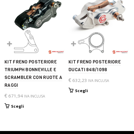
più
più
varianti.
varianti.
Le
Le
opzioni
opzioni
possono
possono
essere
essere
scelte
scelte
nella
nella
pagina
pagina
del
del
KIT FRENO POSTERIORE
KIT FRENO POSTERIORE
prodotto
prodotto
TRIUMPH BONNEVILLE E
DUCATI 848/1098
SCRAMBLER CON RUOTE A
€
632,23
IVA INCLUSA
RAGGI
Questo
Scegli
€
671,94
IVA INCLUSA
prodotto
ha
Questo
Scegli
più
prodotto
varianti.
ha
Le
più
opzioni
varianti.