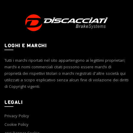
possono
Le
essere
opzioni
scelte
possono
nella
essere
pagina
scelte
del
nella
prodotto
pagina
LOGHI E MARCHI
del
prodotto
Tutti i marchi riportati nel sito appartengono ai legittimi proprietari;
marchi e nomi commerciali citati possono essere marchi di
proprietà dei rispettivi titolari o marchi registrati d’altre società qui
utilizzati a scopo esplicativo senza alcun fine di violazione dei diritti
di Copyright vigenti.
LEGALI
Privacy Policy
Cookie Policy