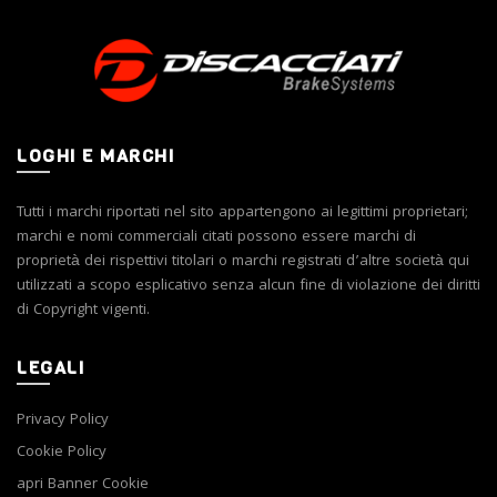
opzioni
possono
essere
scelte
nella
pagina
LOGHI E MARCHI
del
prodotto
Tutti i marchi riportati nel sito appartengono ai legittimi proprietari;
marchi e nomi commerciali citati possono essere marchi di
proprietà dei rispettivi titolari o marchi registrati d’altre società qui
utilizzati a scopo esplicativo senza alcun fine di violazione dei diritti
di Copyright vigenti.
LEGALI
Privacy Policy
Cookie Policy
apri Banner Cookie