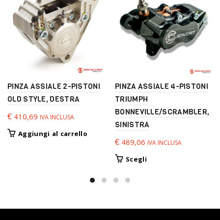
PINZA ASSIALE 2-PISTONI
PINZA ASSIALE 4-PISTONI
OLD STYLE, DESTRA
TRIUMPH
BONNEVILLE/SCRAMBLER,
€
410,69
IVA INCLUSA
SINISTRA
Aggiungi al carrello
€
489,06
IVA INCLUSA
Questo
Scegli
prodotto
ha
più
varianti.
Le