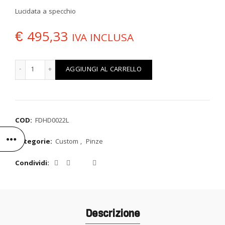
a
Lucidata a specchio
€ 495,33
€
495,33
IVA INCLUSA
PINZA 4-PISTONI HD quantità
AGGIUNGI AL CARRELLO
COD:
FDHD0022L
Categorie:
Custom
,
Pinze
Condividi
Descrizione