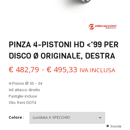
PINZA 4-PISTONI HD <'99 PER
DISCO Ø ORIGINALE, DESTRA
Fascia
€
482,79
-
€
495,33
IVA INCLUSA
di
4-Pistoni Ø 30 – 34
Ad attacco diretto
prezzo:
Pastiglie incluse
Olio freni DOT4
da
Colore
€ 482,79
Svuota