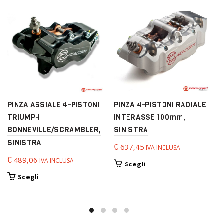
PINZA ASSIALE 4-PISTONI
PINZA 4-PISTONI RADIALE
TRIUMPH
INTERASSE 100mm,
BONNEVILLE/SCRAMBLER,
SINISTRA
SINISTRA
€
637,45
IVA INCLUSA
€
489,06
IVA INCLUSA
Questo
Scegli
prodotto
Questo
Scegli
ha
prodotto
più
ha
varianti.
più