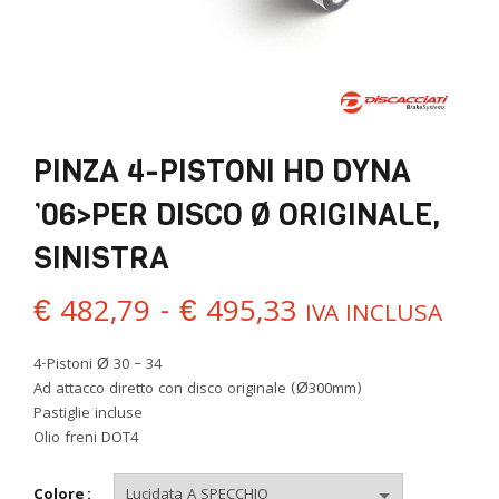
PINZA 4-PISTONI HD DYNA
’06>PER DISCO Ø ORIGINALE,
SINISTRA
Fascia
€
482,79
-
€
495,33
IVA INCLUSA
di
4-Pistoni Ø 30 – 34
Ad attacco diretto con disco originale (Ø300mm)
prezzo:
Pastiglie incluse
Olio freni DOT4
da
Colore