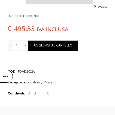
€ 482,79
Svuota
a
Lucidata a specchio
€ 495,33
€
495,33
IVA INCLUSA
PINZA 4-PISTONI HD DYNA '06>PER DISCO Ø ORIGINALE, SINIS
AGGIUNGI AL CARRELLO
COD:
FDHD2029L
Categorie:
Custom
,
Pinze
Condividi