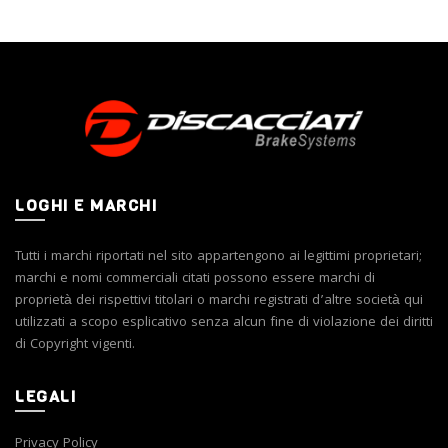
Le
varianti.
opzioni
Le
possono
opzioni
essere
possono
scelte
essere
nella
scelte
pagina
nella
del
pagina
prodotto
del
prodotto
LOGHI E MARCHI
Tutti i marchi riportati nel sito appartengono ai legittimi proprietari;
marchi e nomi commerciali citati possono essere marchi di
proprietà dei rispettivi titolari o marchi registrati d’altre società qui
utilizzati a scopo esplicativo senza alcun fine di violazione dei diritti
di Copyright vigenti.
LEGALI
Privacy Policy