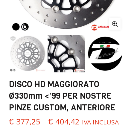
DISCO HD MAGGIORATO
Ø330mm <'99 PER NOSTRE
PINZE CUSTOM, ANTERIORE
Fascia
€
377,25
-
€
404,42
IVA INCLUSA