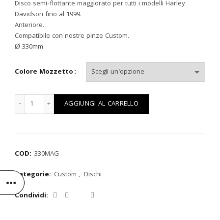
di
Disco semi-flottante maggiorato per tutti i modelli Harley
Davidson fino al 1999.
prezzo:
Anteriore.
Compatibile con nostre pinze Custom.
da
Ø 330mm.
€ 377,25
Colore Mozzetto
a
DISCO HD MAGGIORATO Ø330mm quantità
AGGIUNGI AL CARRELLO
€ 404,42
COD:
330MAG
Categorie:
Custom
,
Dischi
Condividi